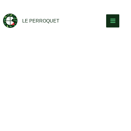
Aller
au
contenu
LE PERROQUET