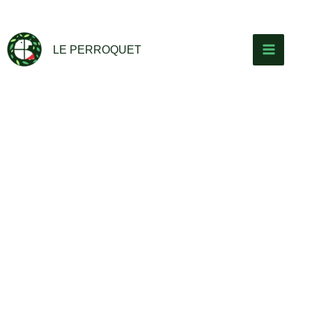
Aller
au
contenu
LE PERROQUET