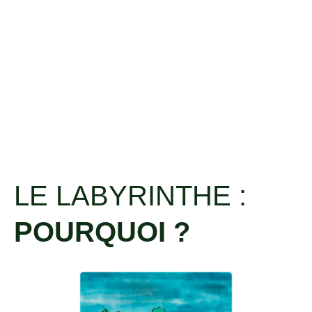
Le Labyrinthe :
un parcours
immersif
LE LABYRINTHE :
POURQUOI ?