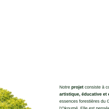
ences
Notre
projet
consiste à co
artistique, éducative e
essences forestières du G
l’Okoumé. Elle est pensé