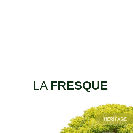
La Fresque :
Marelle des ess
forestières du Gabon
LA
FRESQUE