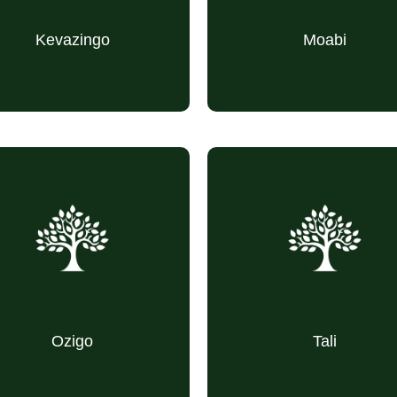
aditionnelle contre le stress)
pour la peau)
Kevazingo
Moabi
puissance
Force intérieure
(arbre respecté, lié à
Sages
silencieuse et enracinée)
l’ancienneté)
(charpentes,
Construction
(bois très dur pour
Force
parquets)
ouvrages lourds)
(écorce en
Détoxifiant
(préparations
Stimulant
décoction)
tonifiantes)
Ozigo
Tali
ois doux, sensation
Confort
(résistance aux
Enduranc
être)
de bien-
extrêmes)
conditions