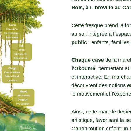
Rois, à Libreville au Ga
Cette fresque prend la f
au sol, intégrée à l’espac
public
: enfants, familles,
Chaque case
de la mare
l’Okoumé
, permettant a
et interactive. En marchant
découvrent des notions en
le mouvement et l’expéri
Ainsi, cette marelle devie
artistique, favorisant la s
Gabon tout en créant un
e