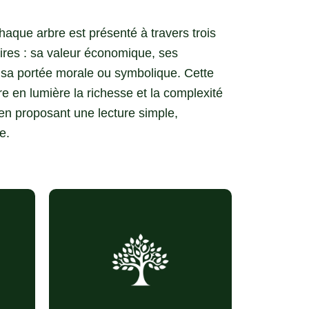
haque arbre est présenté à travers trois
res : sa valeur économique, ses
 sa portée morale ou symbolique. Cette
 en lumière la richesse et la complexité
en proposant une lecture simple,
e.
sse
(bois apprécié pour la
Artisanat
sculpture)
ur
(écorce utilisée pour
Digestif