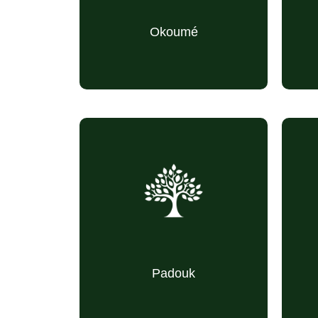
antiseptique)
tr
Okoumé
(image de fondation et
Stabilité
(
de fiabilité morale)
(bois rouge, très
Valeur
recherché)
(cataplasmes
Anti-douleur
traditionnels)
Padouk
(b
(énergie et dynamisme)
Vitalité