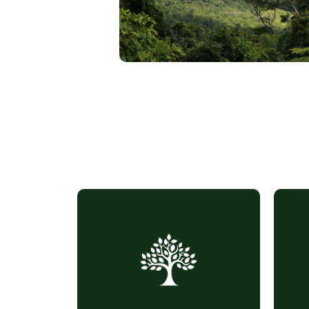
(essence majeure de
Pilier
(
l’économie forestière)
(résine utilisée comme
Purifiant
(