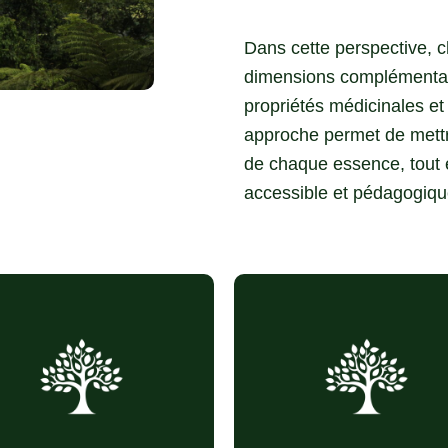
Dans cette perspective, c
dimensions complémentai
propriétés médicinales et
approche permet de mettre
de chaque essence, tout 
accessible et pédagogiqu
bois rare et prisé à
Prestige
(exploitation locale et
Riche
l’international)
durable)
utilisé en médecine
Calmant
(huile des graines
Guérisse